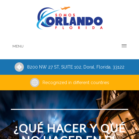
MENU
8200 NW 27 ST, SUITE 102, Doral, Florida, 33122
Recognized in different countries
¿QUÉ HACER Y QUÉ