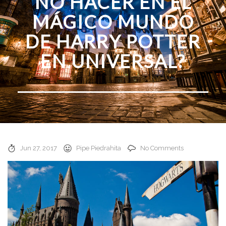
NO HACER EN EL
MÁGICO MUNDO
DE HARRY POTTER
EN UNIVERSAL?
Jun 27, 2017
Pipe Piedrahita
No Comments