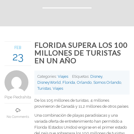
FLORIDA SUPERA LOS 100
FEB
MILLONES DE TURISTAS
23
EN UN AÑO
Categories:
Viajes
Etiquetas:
Disney
,
DisneyWorld
,
Florida
,
Orlando
,
Somos Orlando
,
Turistas
,
Viajes
Pipe Piedrahita
De los 105 millones de turistas, 4 millones
provinieron de Canadá y 11,2 millones de otros países.
Una combinación de playas paradisíacas y una
No Comments
variada oferta de entretenimiento han permitido a
Florida (Estados Unidos) erigirse en el primer estado
del país que sobrepasa los 100 millones de turistas