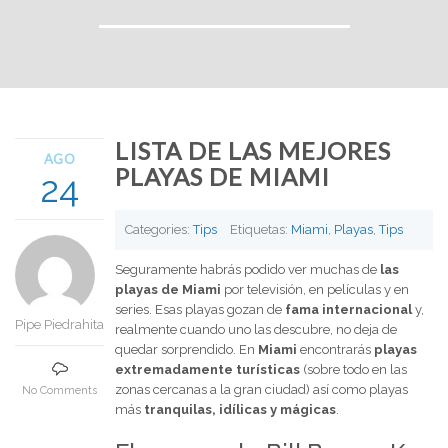
LISTA DE LAS MEJORES
AGO
PLAYAS DE MIAMI
24
Categories:
Tips
Etiquetas:
Miami
,
Playas
,
Tips
Seguramente habrás podido ver muchas de
las
playas de Miami
por televisión, en películas y en
series. Esas playas gozan de
fama internacional
y,
Pipe Piedrahita
realmente cuando uno las descubre, no deja de
quedar sorprendido. En
Miami
encontrarás
playas
extremadamente turísticas
(sobre todo en las
zonas cercanas a la gran ciudad) así como playas
No Comments
más
tranquilas, idílicas y mágicas
.