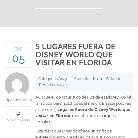
5 LUGARES FUERA DE
ENE
DISNEY WORLD QUE
05
VISITAR EN FLORIDA
Categories:
Viajes
Etiquetas:
Miami
,
Orlando
,
Tips
,
Usa
,
Viajes
Aunque el icono turístico de Florida es Disney World
Pipe Piedrahita
(sin duda para nosotros es el mejor). En este post vas
a conocer
5 Lugares Fuera de Disney World que
visitar en Florida
, más allá de los parques
No Comments
temáticos.
Esta claro que Orlando ofrece un sinfín de
entretenimiento, creado en torno a sus conocidos