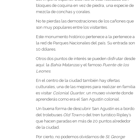
bloques de coquina en vez de piedra, una especie de
mezcla de conchas y corales.
No te pierdas las demostraciones de los cañones que
son muy populares entre los visitantes.
Este monumento histórico pertenece a la pertenece a
la red de Parques Nacionales del país. Su entrada son
10 dólares.
Otros dos puntos de interés se pueden disfrutar desde
aquí: la
Bahía Matanzas
y el famoso
Puente de los
Leones
.
En el centro de la ciudad también hay ofertas
culturales, una de las mejores para realizar en familia
es visitar
Colonial Quarter
, un museo viviente donde
aprenderás como era el San Agustín colonial.
Un buena forma de descubrir San Agustín es a bordo
del trolebuses
Old Town
o del tren turístico Ripley’s
que hacen paradas en más de 20 puntos alrededor
de la ciudad.
Por cierto, no podemos olvidarnos de
St. George