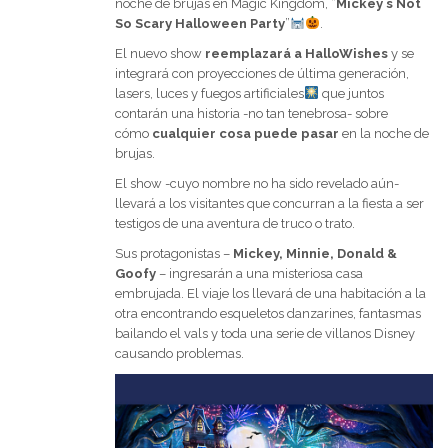
noche de brujas en Magic Kingdom, “
Mickey´s Not
So Scary Halloween Party
”
.
El nuevo show
reemplazará a HalloWishes
y se
integrará con proyecciones de última generación,
lasers, luces y fuegos artificiales
que juntos
contarán una historia -no tan tenebrosa- sobre
cómo
cualquier cosa puede pasar
en la noche de
brujas.
El show -cuyo nombre no ha sido revelado aún-
llevará a los visitantes que concurran a la fiesta a ser
testigos de una aventura de truco o trato.
Sus protagonistas –
Mickey, Minnie, Donald &
Goofy
– ingresarán a una misteriosa casa
embrujada. El viaje los llevará de una habitación a la
otra encontrando esqueletos danzarines, fantasmas
bailando el vals y toda una serie de villanos Disney
causando problemas.