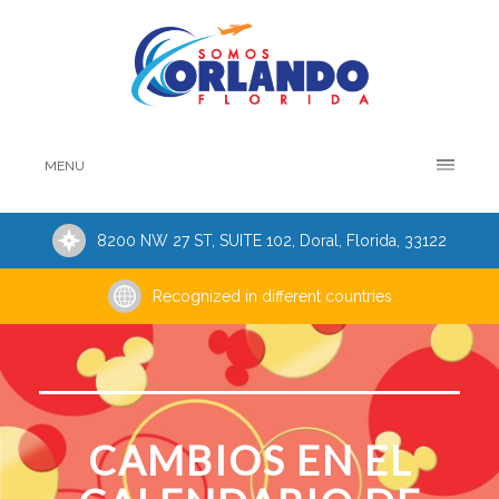
MENU
8200 NW 27 ST, SUITE 102, Doral, Florida, 33122
Recognized in different countries
CAMBIOS EN EL