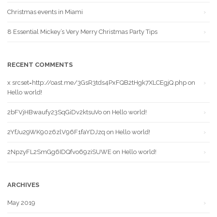
Christmas events in Miami
8 Essential Mickey’s Very Merry Christmas Party Tips
RECENT COMMENTS
x srcset=http://oast.me/3GsR3tds4PxFQB2tHgk7XLCEgjQ.php
on
Hello world!
2bFVjHBwaufy23SqGiDv2ktsuVo
on
Hello world!
2YfJu29WK90z6zlV96F1faYDJzq
on
Hello world!
2NpzyFL2SmGg6IDQfvo69ziSUWE
on
Hello world!
ARCHIVES
May 2019